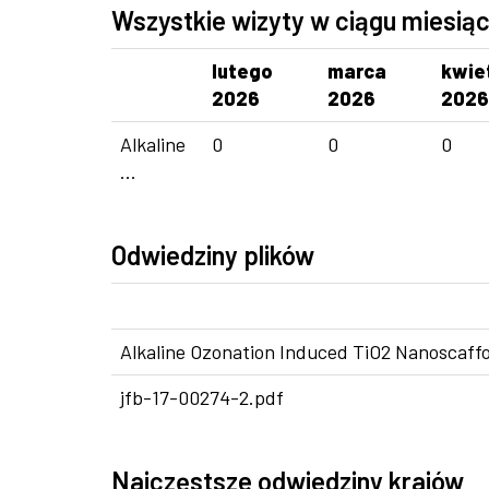
Wszystkie wizyty w ciągu miesią
lutego
marca
kwie
2026
2026
2026
Alkaline
0
0
0
...
Odwiedziny plików
Alkaline Ozonation Induced TiO2 Nanoscaffo
jfb-17-00274-2.pdf
Najczęstsze odwiedziny krajów