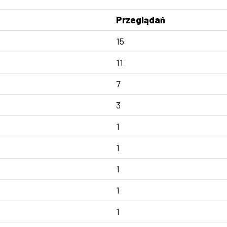
Przeglądań
15
11
7
3
1
1
1
1
1