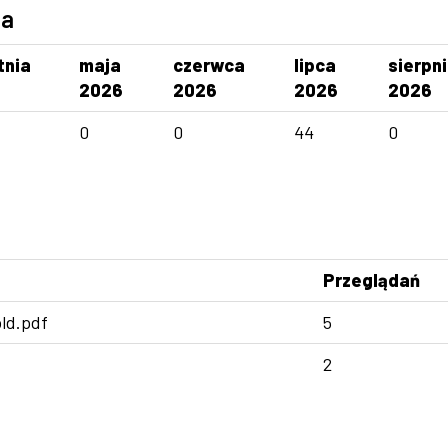
ca
tnia
maja
czerwca
lipca
sierpn
2026
2026
2026
2026
0
0
44
0
Przeglądań
ld.pdf
5
2