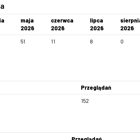
ca
ia
maja
czerwca
lipca
sierpni
2026
2026
2026
2026
51
11
8
0
Przeglądań
152
Przeglądań