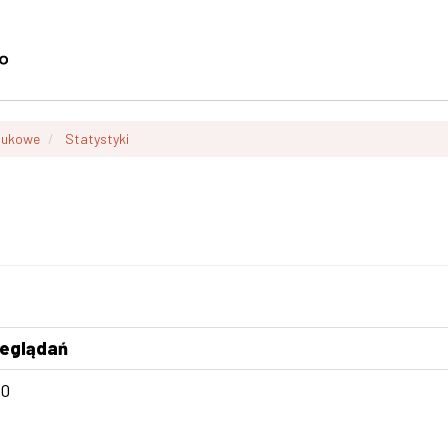
aukowe
Statystyki
zeglądań
40