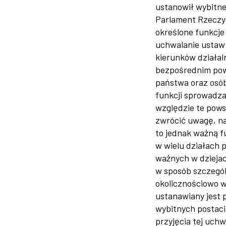
ustanowił wybitne
Parlament Rzeczyp
określone funkcje
uchwalanie ustaw
kierunków działal
bezpośrednim pow
państwa oraz osób
funkcji sprowadza
względzie te pows
zwrócić uwagę, na 
to jednak ważną 
w wielu działach 
ważnych w dziejach
w sposób szczegó
okolicznościowo w
ustanawiany jest 
wybitnych postaci,
przyjęcia tej uchw