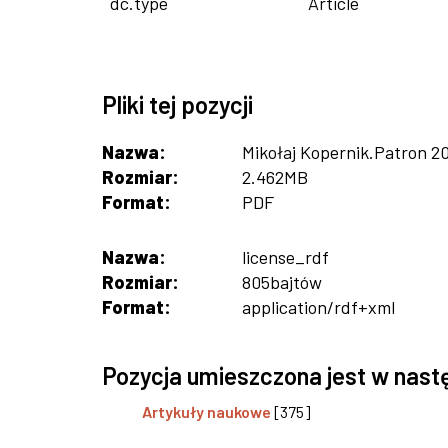
dc.type
Article
Pliki tej pozycji
Nazwa:
Mikołaj Kopernik.Patron 20
Rozmiar:
2.462MB
Format:
PDF
Nazwa:
license_rdf
Rozmiar:
805bajtów
Format:
application/rdf+xml
Pozycja umieszczona jest w nast
Artykuły naukowe
[375]