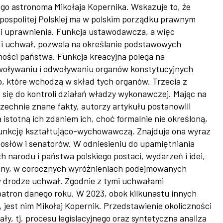
go astronoma Mikołaja Kopernika. Wskazuje to, że
ospolitej Polskiej ma w polskim porządku prawnym
 i uprawnienia. Funkcja ustawodawcza, a więc
 i uchwał, pozwala na określanie podstawowych
ności państwa. Funkcja kreacyjna polega na
oływaniu i odwoływaniu organów konstytucyjnych
, które wchodzą w skład tych organów. Trzecia z
 się do kontroli działań władzy wykonawczej. Mając na
zechnie znane fakty, autorzy artykułu postanowili
istotną ich zdaniem ich, choć formalnie nie określoną,
funkcję kształtująco-wychowawczą. Znajduje ona wyraz
posłów i senatorów. W odniesieniu do upamiętniania
 narodu i państwa polskiego postaci, wydarzeń i idei,
lny, w corocznych wyróżnieniach podejmowanych
 drodze uchwał. Zgodnie z tymi uchwałami
patron danego roku. W 2023, obok kilkunastu innych
 jest nim Mikołaj Kopernik. Przedstawienie okoliczności
ały, tj. procesu legislacyjnego oraz syntetyczna analiza