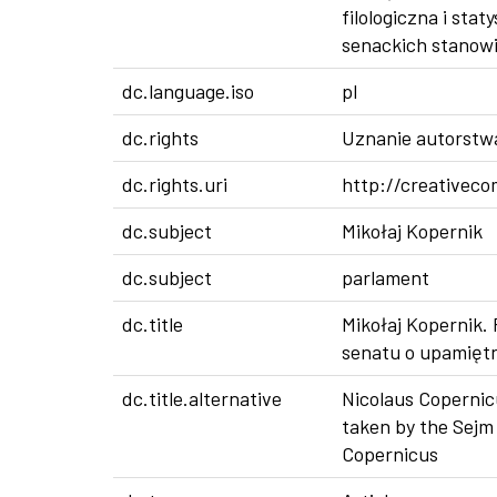
filologiczna i st
senackich stanowi
dc.language.iso
pl
dc.rights
Uznanie autorstw
dc.rights.uri
http://creativeco
dc.subject
Mikołaj Kopernik
dc.subject
parlament
dc.title
Mikołaj Kopernik. 
senatu o upamiętn
dc.title.alternative
Nicolaus Copernic
taken by the Sejm
Copernicus