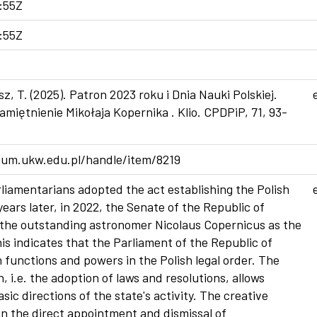
:55Z
:55Z
sz, T. (2025). Patron 2023 roku i Dnia Nauki Polskiej.
miętnienie Mikołaja Kopernika . Klio. CPDPiP, 71, 93-
ium.ukw.edu.pl/handle/item/8219
rliamentarians adopted the act establishing the Polish
ears later, in 2022, the Senate of the Republic of
the outstanding astronomer Nicolaus Copernicus as the
is indicates that the Parliament of the Republic of
 functions and powers in the Polish legal order. The
n, i.e. the adoption of laws and resolutions, allows
sic directions of the state's activity. The creative
in the direct appointment and dismissal of