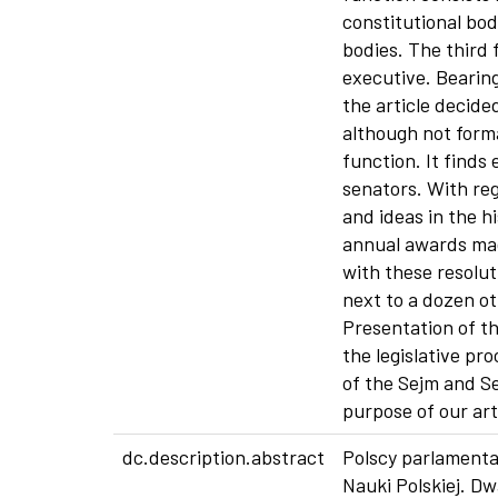
constitutional bo
bodies. The third 
executive. Bearin
the article decide
although not form
function. It find
senators. With re
and ideas in the hi
annual awards mad
with these resolut
next to a dozen ot
Presentation of th
the legislative pro
of the Sejm and Se
purpose of our art
dc.description.abstract
Polscy parlamenta
Nauki Polskiej. D