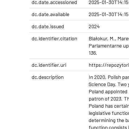
dc.date.accessioned
2025-01-30T14:15
dc.date.available
2025-01-30T14:15
dc.date.issued
2024
dc.identifier.citation
Białokur, M., Mare
Parlamentarne upa
136.
dc.identifier.uri
https://repozytor
dc.description
In 2020, Polish pa
Science Day. Two y
Poland appointed 
patron of 2023. Th
Poland has certain
legislative functio
determining the ba
function consists 