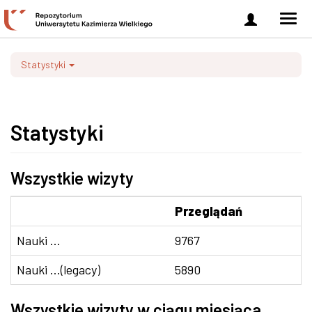
Zaloguj
Men
się
nawi
Statystyki
Statystyki
Wszystkie wizyty
Przeglądań
Nauki ...
9767
Nauki ...(legacy)
5890
Wszystkie wizyty w ciągu miesiąca