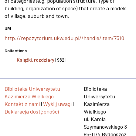
of categories (e.g. population structure, type of
building, organization of space) that create a models
of village, suburb and town.
URI
http://repozytorium.ukw.edu.pl//handle/item/7510
Collections
Książki, rozdziały
[982]
Biblioteka Uniwersytetu
Biblioteka
Kazimierza Wielkiego
Uniwersytetu
Kontakt z nami
|
Wyślij uwagi
|
Kazimierza
Deklaracja dostępności
Wielkiego
ul. Karola
Szymanowskiego 3
85-074 Bydgoszcz