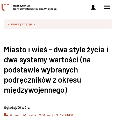
Zaloguj
Men
się
nawi
Zobacz pozycję
Miasto i wieś - dwa style życia i
dwa systemy wartości (na
podstawie wybranych
podręczników z okresu
międzywojennego)
Oglądaj/
Otwórz
Rypel_Miasto_001.pdf (2.448MB)