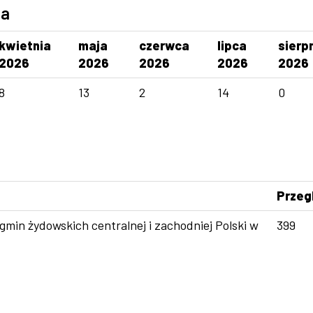
ca
kwietnia
maja
czerwca
lipca
sierp
2026
2026
2026
2026
2026
8
13
2
14
0
Przeg
min żydowskich centralnej i zachodniej Polski w
399