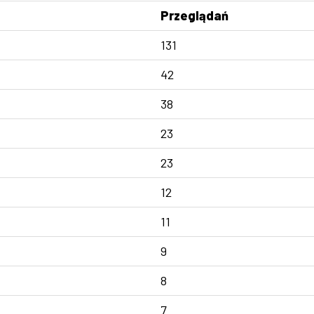
Przeglądań
131
42
38
23
23
12
11
9
8
7