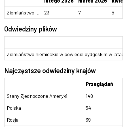
lutego 2026
marca 2026
kwiet
Ziemiaństwo ...
23
7
5
Odwiedziny plików
Ziemiaństwo niemieckie w powiecie bydgoskim w latach
Najczęstsze odwiedziny krajów
Przeglądań
Stany Zjednoczone Ameryki
148
Polska
54
Rosja
39