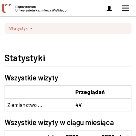
Zaloguj
Men
się
nawi
Statystyki
Statystyki
Wszystkie wizyty
Przeglądań
Ziemiaństwo ...
441
Wszystkie wizyty w ciągu miesiąca