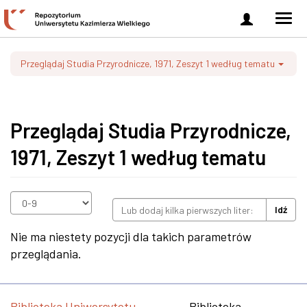
Zaloguj
Men
się
nawi
Przeglądaj Studia Przyrodnicze, 1971, Zeszyt 1 według tematu
Przeglądaj Studia Przyrodnicze,
1971, Zeszyt 1 według tematu
Idź
Nie ma niestety pozycji dla takich parametrów
przeglądania.
Biblioteka Uniwersytetu
Biblioteka