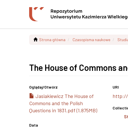
Strona główna
Czasopisma naukowe
Studia
The House of Commons and 
Oglądaj/
Otwórz
URI
Jasiakiewicz The House of
http:/
Commons and the Polish
Collecti
Questions in 1831.pdf (1.875MB)
S
Data