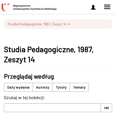
Zaloguj
Men
się
nawi
Studia Pedagogiczne, 1987, Zeszyt 14
Studia Pedagogiczne, 1987,
Zeszyt 14
Przeglądaj według
Daty wydania
Autorzy
Tytuły
Tematy
Szukaj w tej kolekcji:
Idź