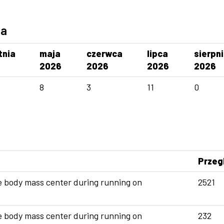
ca
tnia
maja
czerwca
lipca
sierpn
2026
2026
2026
2026
8
3
11
0
Przeg
he body mass center during running on
2521
he body mass center during running on
232