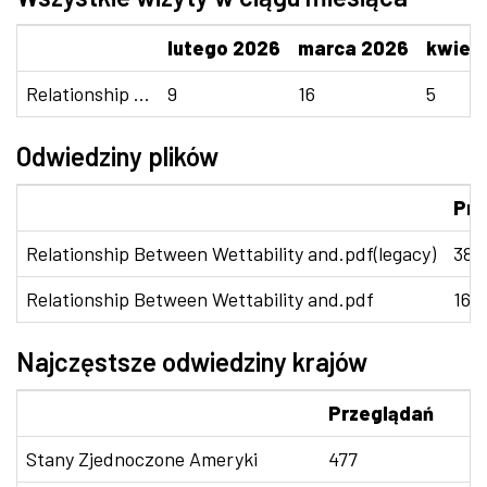
lutego 2026
marca 2026
kwiet
Relationship ...
9
16
5
Odwiedziny plików
Prz
Relationship Between Wettability and.pdf(legacy)
386
Relationship Between Wettability and.pdf
161
Najczęstsze odwiedziny krajów
Przeglądań
Stany Zjednoczone Ameryki
477