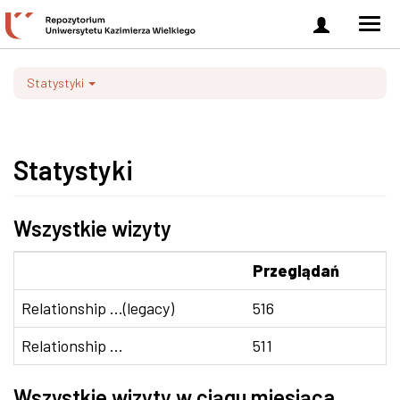
Zaloguj
Men
się
nawi
Statystyki
Statystyki
Wszystkie wizyty
Przeglądań
Relationship ...(legacy)
516
Relationship ...
511
Wszystkie wizyty w ciągu miesiąca