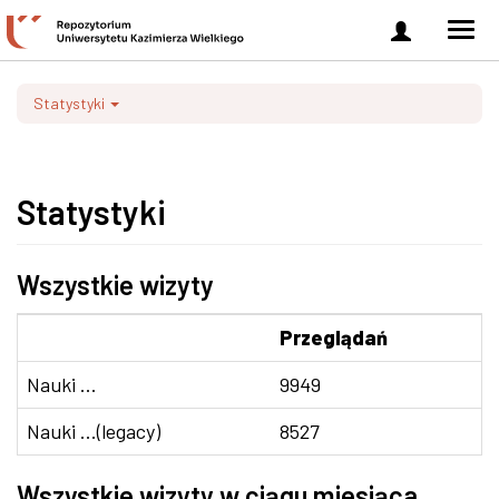
Zaloguj
Men
się
nawi
Statystyki
Statystyki
Wszystkie wizyty
Przeglądań
Nauki ...
9949
Nauki ...(legacy)
8527
Wszystkie wizyty w ciągu miesiąca