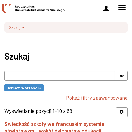
Zaloguj
Men
się
nawi
Szukaj
Szukaj
Idź
Temat: wartości ×
Pokaż filtry zaawansowane
Wyświetlanie pozycji 1-10 z 68
Świeckość szkoły we francuskim systemie
oświatowym - wokół dylematów edukacji