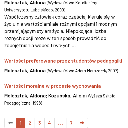
Molesztak, Aldona
(
Wydawnictwo Katolickiego
Uniwersytetu Lubelskiego
,
2009
)
Współczesny człowiek coraz częściej kieruje się w
życiu nie wartościami ale rożnymi opcjami i modnym
przemijającym stylem życia. Niepokojąca liczba
rożnych opcji może w ten sposób prowadzić do
zobojętnienia wobec trwałych ...
Wartości preferowane przez studentów pedagogiki
Molesztak, Aldona
(
Wydawnictwo Adam Marszałek
,
2007
)
Wartości moralne w procesie wychowania
Molesztak, Aldona
;
Kozubska, Alicja
(
Wyższa Szkoła
Pedagogiczna
,
1998
)
1
2
3
4
. . .
7