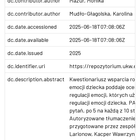
dc.contributor.author
Mazur, Monika
dc.contributor.author
Mudło-Głagolska, Karolina
dc.date.accessioned
2025-06-18T07:08:06Z
dc.date.available
2025-06-18T07:08:06Z
dc.date.issued
2025
dc.identifier.uri
https://repozytorium.ukw.ed
dc.description.abstract
Kwestionariusz wsparcia rodzi
emocji dziecka poddaje ocenie
regulacji emocji, których uży
regulacji emocji dziecka. PAC
pytań, po 5 na każdą z 10 strat
Autoryzowane tłumaczenie p
przygotowane przez zespół 
Larionow, Kacper Wawrzyniak