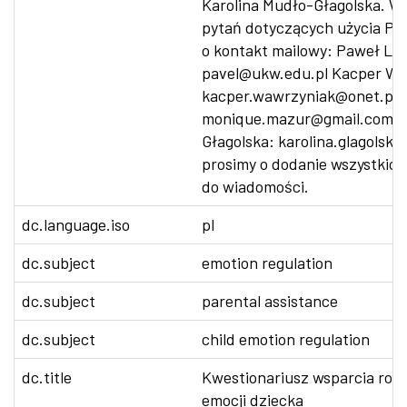
Karolina Mudło-Głagolska. W 
pytań dotyczących użycia PA
o kontakt mailowy: Paweł La
pavel@ukw.edu.pl Kacper Wa
kacper.wawrzyniak@onet.pl 
monique.mazur@gmail.com Ka
Głagolska: karolina.glagolsk
prosimy o dodanie wszystkic
do wiadomości.
dc.language.iso
pl
dc.subject
emotion regulation
dc.subject
parental assistance
dc.subject
child emotion regulation
dc.title
Kwestionariusz wsparcia rodzi
emocji dziecka