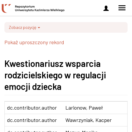
Zaloguj
Men
się
nawi
Zobacz pozycję
Pokaż uproszczony rekord
Kwestionariusz wsparcia
rodzicielskiego w regulacji
emocji dziecka
dc.contributor.author
Larionow, Paweł
dc.contributor.author
Wawrzyniak, Kacper