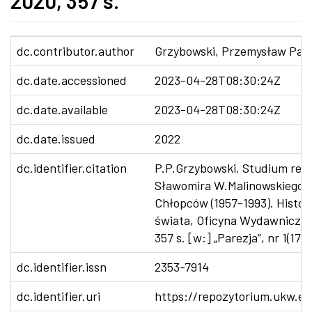
2020, 357 s.
dc.contributor.author
Grzybowski, Przemysław Paw
dc.date.accessioned
2023-04-28T08:30:24Z
dc.date.available
2023-04-28T08:30:24Z
dc.date.issued
2022
dc.identifier.citation
P.P.Grzybowski, Studium rece
Sławomira W.Malinowskiego T
Chłopców (1957-1993). Histor
świata, Oficyna Wydawnicza 
357 s. [w:] „Parezja”, nr 1(17)
dc.identifier.issn
2353-7914
dc.identifier.uri
https://repozytorium.ukw.ed