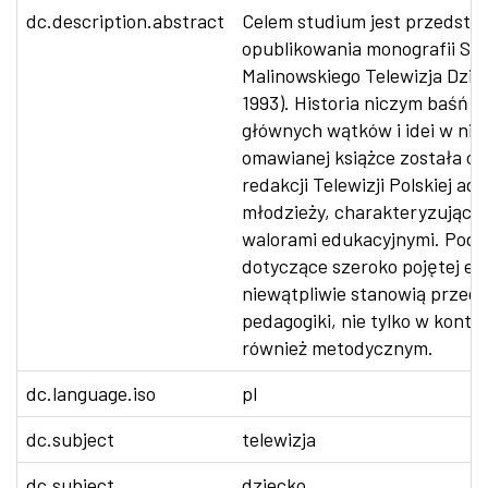
dc.description.abstract
Celem studium jest przedstaw
opublikowania monografii Sł
Malinowskiego Telewizja Dzie
1993). Historia niczym baśń z
głównych wątków i idei w nie
omawianej książce została op
redakcji Telewizji Polskiej ad
młodzieży, charakteryzująca
walorami edukacyjnymi. Pod
dotyczące szeroko pojętej ed
niewątpliwie stanowią przed
pedagogiki, nie tylko w konte
również metodycznym.
dc.language.iso
pl
dc.subject
telewizja
dc.subject
dziecko