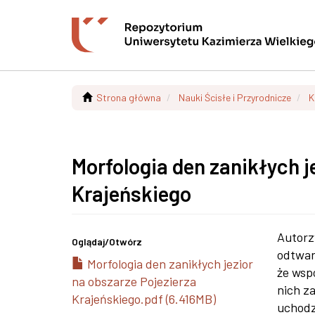
Strona główna
Nauki Ścisłe i Przyrodnicze
K
Morfologia den zanikłych j
Krajeńskiego
Autorz
Oglądaj/
Otwórz
odtwar
Morfologia den zanikłych jezior
że wsp
na obszarze Pojezierza
nich z
Krajeńskiego.pdf (6.416MB)
uchodz