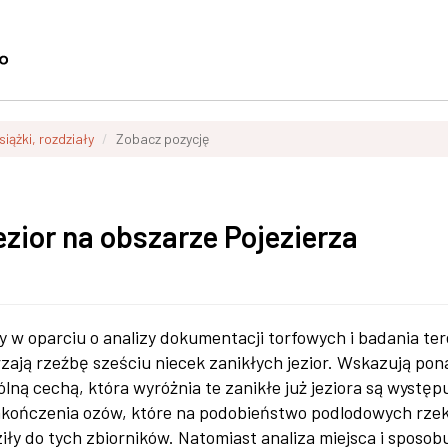
siążki, rozdziały
Zobacz pozycję
ezior na obszarze Pojezierza
y w oparciu o analizy dokumentacji torfowych i badania te
zają rzeźbę sześciu niecek zanikłych jezior. Wskazują pon
ólną cechą, która wyróżnia te zanikłe już jeziora są występ
akończenia ozów, które na podobieństwo podlodowych rze
iły do tych zbiorników. Natomiast analiza miejsca i sposob