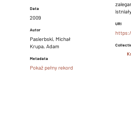
zalegan
Data
istniał
2009
URI
Autor
https:
Pasierbski, Michał
Collecti
Krupa, Adam
K
Metadata
Pokaż pełny rekord