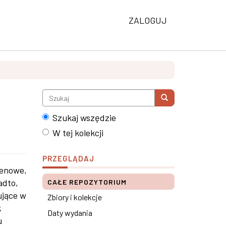
ZALOGUJ
Szukaj wszędzie
W tej kolekcji
PRZEGLĄDAJ
renowe,
adto,
CAŁE REPOZYTORIUM
ujące w
Zbiory i kolekcje
k
Daty wydania
u