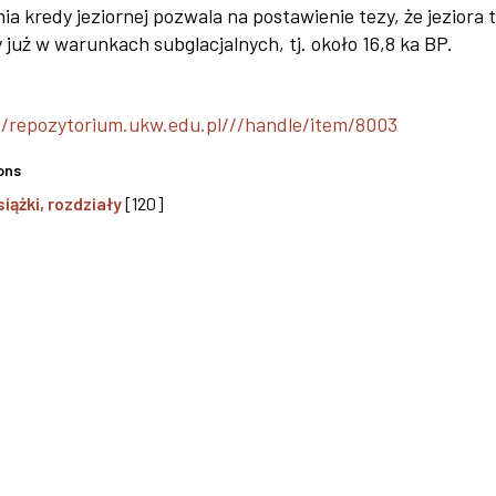
ia kredy jeziornej pozwala na postawienie tezy, że jeziora 
y już w warunkach subglacjalnych, tj. około 16,8 ka BP.
//repozytorium.ukw.edu.pl///handle/item/8003
ons
siążki, rozdziały
[120]