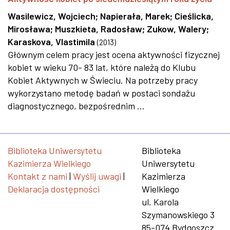
Wasilewicz, Wojciech
;
Napierała, Marek
;
Cieślicka,
Mirosława
;
Muszkieta, Radosław
;
Zukow, Walery
;
Karaskova, Vlastimila
(
2013
)
Głównym celem pracy jest ocena aktywności fizycznej
kobiet w wieku 70- 83 lat, które należą do Klubu
Kobiet Aktywnych w Świeciu. Na potrzeby pracy
wykorzystano metodę badań w postaci sondażu
diagnostycznego, bezpośrednim ...
Biblioteka Uniwersytetu
Biblioteka
Kazimierza Wielkiego
Uniwersytetu
Kontakt z nami
|
Wyślij uwagi
|
Kazimierza
Deklaracja dostępności
Wielkiego
ul. Karola
Szymanowskiego 3
85-074 Bydgoszcz