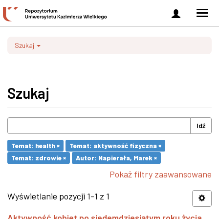
Zaloguj
Men
się
nawi
Szukaj
Szukaj
Idź
Temat: health ×
Temat: aktywność fizyczna ×
Temat: zdrowie ×
Autor: Napierała, Marek ×
Pokaż filtry zaawansowane
Wyświetlanie pozycji 1-1 z 1
Aktywność kobiet po siedemdziesiątym roku życia