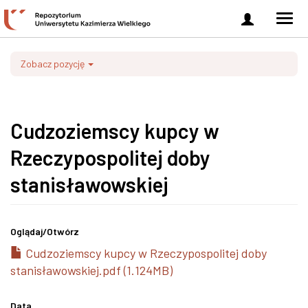
Zaloguj
Men
się
nawi
Zobacz pozycję
Cudzoziemscy kupcy w
Rzeczypospolitej doby
stanisławowskiej
Oglądaj/
Otwórz
Cudzoziemscy kupcy w Rzeczypospolitej doby
stanisławowskiej.pdf (1.124MB)
Data