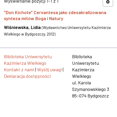
Wyświetlanie pozycji 1-1 z 1
"Don Kichote" Cervantesa jako zdesakralizowana
synteza mitów Boga i Natury
Wiśniewska, Lidia
(
Wydawnictwo Uniwersytetu Kazimierza
Wielkiego w Bydgoszczy
,
2012
)
Biblioteka Uniwersytetu
Biblioteka
Kazimierza Wielkiego
Uniwersytetu
Kontakt z nami
|
Wyślij uwagi
|
Kazimierza
Deklaracja dostępności
Wielkiego
ul. Karola
Szymanowskiego 3
85-074 Bydgoszcz