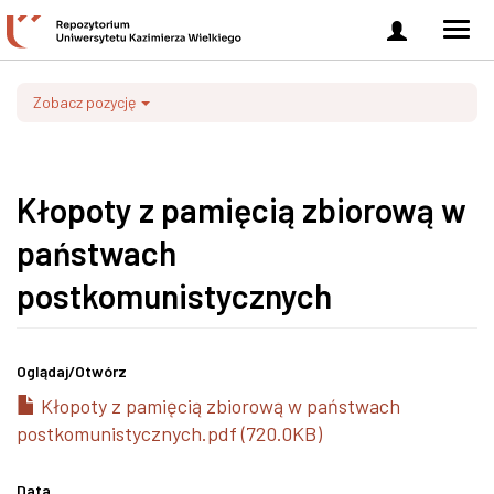
Zaloguj
Men
się
nawi
Zobacz pozycję
Kłopoty z pamięcią zbiorową w
państwach
postkomunistycznych
Oglądaj/
Otwórz
Kłopoty z pamięcią zbiorową w państwach
postkomunistycznych.pdf (720.0KB)
Data