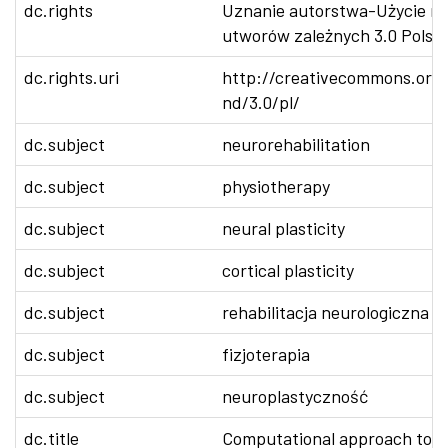
dc.rights
Uznanie autorstwa-Użycie n
utworów zależnych 3.0 Polsk
dc.rights.uri
http://creativecommons.org/
nd/3.0/pl/
dc.subject
neurorehabilitation
dc.subject
physiotherapy
dc.subject
neural plasticity
dc.subject
cortical plasticity
dc.subject
rehabilitacja neurologiczna
dc.subject
fizjoterapia
dc.subject
neuroplastyczność
dc.title
Computational approach to neu