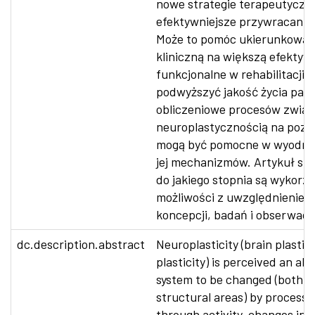
nowe strategie terapeutyczn
efektywniejsze przywracanie 
Może to pomóc ukierunkować 
kliniczną na większą efektywn
funkcjonalne w rehabilitacji 
podwyższyć jakość życia pac
obliczeniowe procesów związ
neuroplastycznością na poz
mogą być pomocne w wyodręb
jej mechanizmów. Artykuł st
do jakiego stopnia są wykor
możliwości z uwzględnienie
koncepcji, badań i obserwacji
dc.description.abstract
Neuroplasticity (brain plastici
plasticity) is perceived an abi
system to be changed (both i
structural areas) by processed 
through activity, changes in 