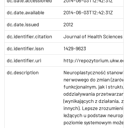
dc.date.accessioned
2014-06-03T12:42:31Z
dc.date.available
2014-06-03T12:42:31Z
dc.date.issued
2012
dc.identifier.citation
Journal of Health Sciences 201
dc.identifier.issn
1429-9623
dc.identifier.uri
http://repozytorium.ukw.edu
dc.description
Neuroplastyczność stanowi z
nerwowego do zmian (zarówn
funkcjonalnym, jak i struktu
oddziaływania przetwarzany
(wynikających z działania, zm
innych). Lepsze zrozumieni
leżących u podstaw neuropla
poziomie systemowym może p