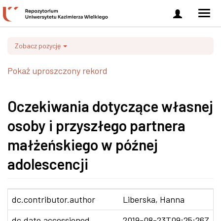
Zaloguj
Men
się
nawi
Zobacz pozycję
Pokaż uproszczony rekord
Oczekiwania dotyczące własnej
osoby i przyszłego partnera
małżeńskiego w późnej
adolescencji
dc.contributor.author
Liberska, Hanna
dc.date.accessioned
2019-08-23T09:25:26Z