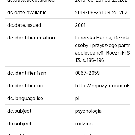
dc.date.available
2019-08-23T09:25:26Z
dc.date.issued
2001
dc.identifier.citation
Liberska Hanna, Oczekiwa
osoby i przyszłego partne
adolescencji. Roczniki Socj
13, s.185-196
dc.identifier.issn
0867-2059
dc.identifier.uri
http://repozytorium.ukw.
dc.language.iso
pl
dc.subject
psychologia
dc.subject
rodzina