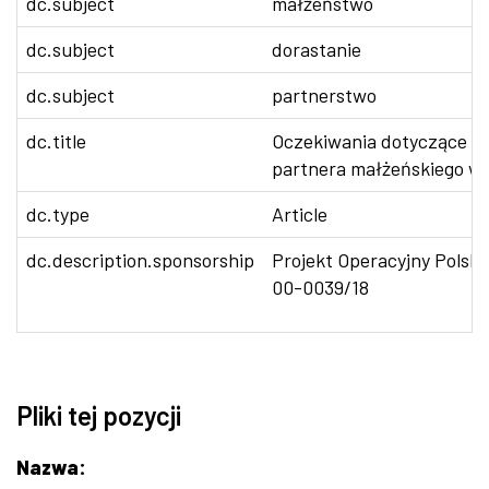
dc.subject
małżeństwo
dc.subject
dorastanie
dc.subject
partnerstwo
dc.title
Oczekiwania dotyczące wł
partnera małżeńskiego w 
dc.type
Article
dc.description.sponsorship
Projekt Operacyjny Polsk
00-0039/18
Pliki tej pozycji
Nazwa: