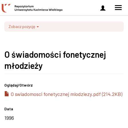
Zaloguj
Men
się
nawi
Zobacz pozycję
O świadomości fonetycznej
młodzieży
Oglądaj/
Otwórz
O swiadomosci fonetycznej mlodziezy.pdf (214.2KB)
Data
1996