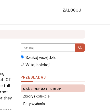
ZALOGUJ
Szukaj wszędzie
W tej kolekcji
ing
PRZEGLĄDAJ
 of ICT
e full
CAŁE REPOZYTORIUM
ernet.
Zbiory i kolekcje
or they
Daty wydania