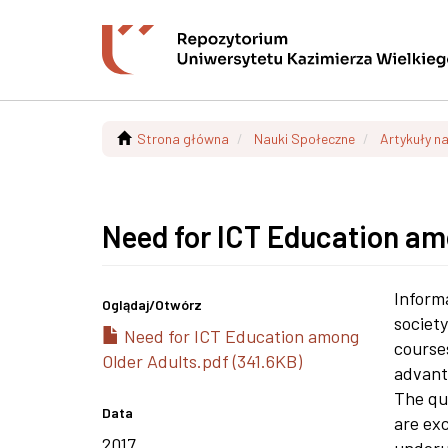
Strona główna
Nauki Społeczne
Artykuły n
Need for ICT Education am
Inform
Oglądaj/
Otwórz
society
Need for ICT Education among
courses
Older Adults.pdf (341.6KB)
advanta
The que
Data
are exc
2017