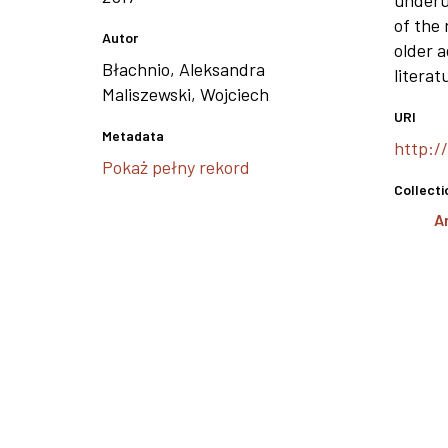
underut
of the
Autor
older a
Błachnio, Aleksandra
literat
Maliszewski, Wojciech
URI
Metadata
http:/
Pokaż pełny rekord
Collecti
A