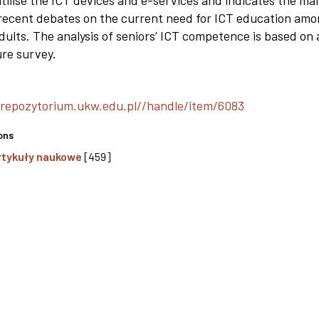
ilise the ICT devices and e-services and indicates the mai
 recent debates on the current need for ICT educa­tion am
dults. The analysis of seniors’ ICT competence is based on 
ure survey.
/repozytorium.ukw.edu.pl//handle/item/6083
ons
rtykuły naukowe
[459]