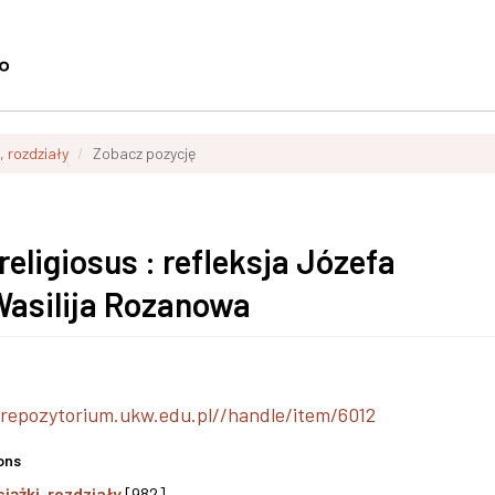
, rozdziały
Zobacz pozycję
igiosus : refleksja Józefa
asilija Rozanowa
/repozytorium.ukw.edu.pl//handle/item/6012
ons
siążki, rozdziały
[982]