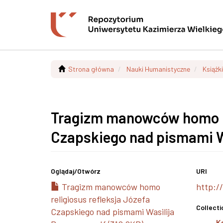
Strona główna
Nauki Humanistyczne
Książki
Tragizm manowców homo rel
Czapskiego nad pismami W
Oglądaj/
Otwórz
URI
Tragizm manowców homo
http:/
religiosus refleksja Józefa
Collecti
Czapskiego nad pismami Wasilija
K