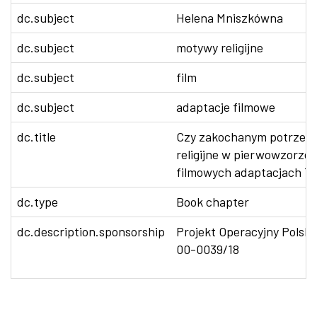
dc.subject
Helena Mniszkówna
dc.subject
motywy religijne
dc.subject
film
dc.subject
adaptacje filmowe
dc.title
Czy zakochanym potrzebn
religijne w pierwowzorze 
filmowych adaptacjach T
dc.type
Book chapter
dc.description.sponsorship
Projekt Operacyjny Polsk
00-0039/18