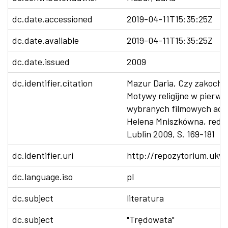
dc.date.accessioned
2019-04-11T15:35:25Z
dc.date.available
2019-04-11T15:35:25Z
dc.date.issued
2009
dc.identifier.citation
Mazur Daria, Czy zakocha
Motywy religijne w pierwo
wybranych filmowych ada
Helena Mniszkówna, red. K
Lublin 2009, S. 169-181
dc.identifier.uri
http://repozytorium.ukw.
dc.language.iso
pl
dc.subject
literatura
dc.subject
"Trędowata"