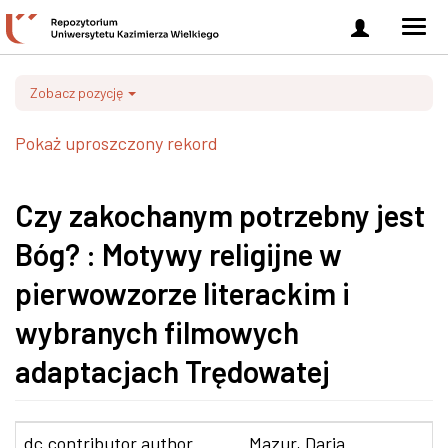
Zaloguj
Men
się
nawi
Zobacz pozycję
Pokaż uproszczony rekord
Czy zakochanym potrzebny jest
Bóg? : Motywy religijne w
pierwowzorze literackim i
wybranych filmowych
adaptacjach Trędowatej
dc.contributor.author
Mazur, Daria