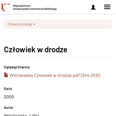
Zaloguj
Men
się
nawi
Zobacz pozycję
Człowiek w drodze
Oglądaj/
Otwórz
Wiśniewska Człowiek w drodze.pdf (344.2KB)
Data
2000
Autor
Wiśniewska, Lidia