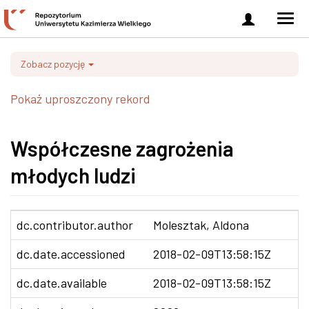
Zaloguj
Men
się
nawi
Zobacz pozycję
Pokaż uproszczony rekord
Współczesne zagrożenia
młodych ludzi
dc.contributor.author
Molesztak, Aldona
dc.date.accessioned
2018-02-09T13:58:15Z
dc.date.available
2018-02-09T13:58:15Z