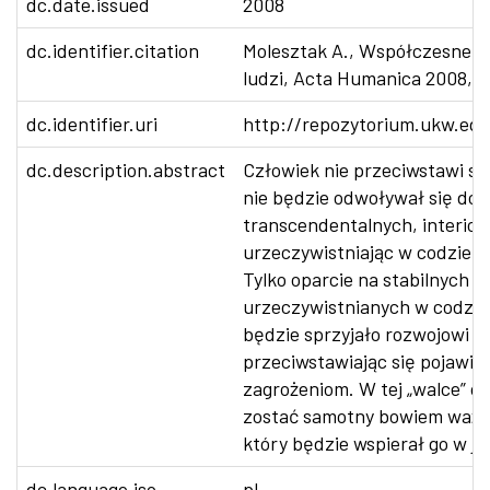
dc.date.issued
2008
dc.identifier.citation
Molesztak A., Współczesne z
ludzi, Acta Humanica 2008, nr
dc.identifier.uri
http://repozytorium.ukw.edu
dc.description.abstract
Człowiek nie przeciwstawi się
nie będzie odwoływał się do 
transcendentalnych, interiory
urzeczywistniając w codzienn
Tylko oparcie na stabilnych 
urzeczywistnianych w codzie
będzie sprzyjało rozwojowi c
przeciwstawiając się pojawia
zagrożeniom. W tej „walce” c
zostać samotny bowiem ważny
który będzie wspierał go w je
dc.language.iso
pl