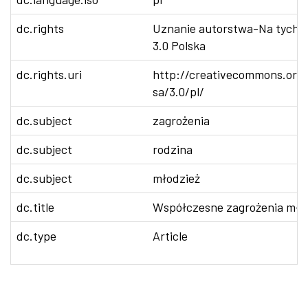
dc.rights
Uznanie autorstwa-Na tych 
3.0 Polska
dc.rights.uri
http://creativecommons.org/
sa/3.0/pl/
dc.subject
zagrożenia
dc.subject
rodzina
dc.subject
młodzież
dc.title
Współczesne zagrożenia młod
dc.type
Article