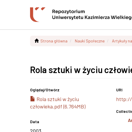
Strona główna
Nauki Społeczne
Artykuły n
Rola sztuki w życiu człow
Oglądaj/
Otwórz
URI
Rola sztuki w życiu
http:/
człowieka.pdf (6.764MB)
Collecti
A
Data
2003