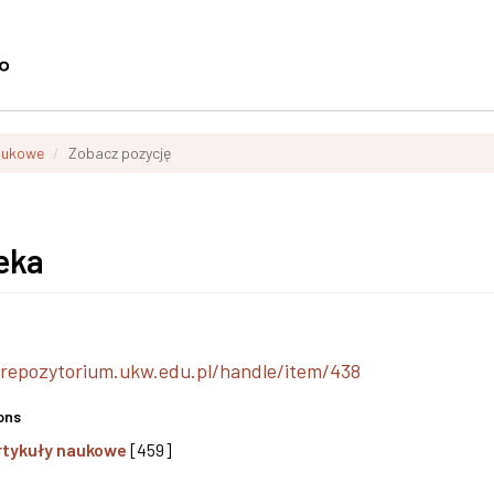
aukowe
Zobacz pozycję
ieka
/repozytorium.ukw.edu.pl/handle/item/438
ons
rtykuły naukowe
[459]