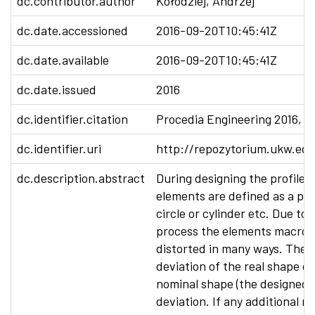
dc.contributor.author
Kołodziej, Andrzej
dc.date.accessioned
2016-09-20T10:45:41Z
dc.date.available
2016-09-20T10:45:41Z
dc.date.issued
2016
dc.identifier.citation
Procedia Engineering 2016, Vo
dc.identifier.uri
http://repozytorium.ukw.edu
dc.description.abstract
During designing the profiles
elements are defined as a per
circle or cylinder etc. Due to
process the elements macro
distorted in many ways. The 
deviation of the real shape of
nominal shape (the designed o
deviation. If any additional r