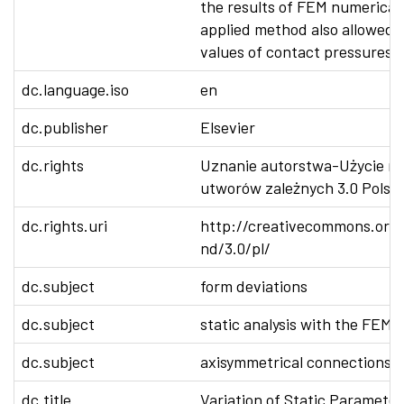
the results of FEM numerical
applied method also allowed 
values of contact pressures i
dc.language.iso
en
dc.publisher
Elsevier
dc.rights
Uznanie autorstwa-Użycie n
utworów zależnych 3.0 Polsk
dc.rights.uri
http://creativecommons.org/
nd/3.0/pl/
dc.subject
form deviations
dc.subject
static analysis with the FEM
dc.subject
axisymmetrical connections
dc.title
Variation of Static Parameter