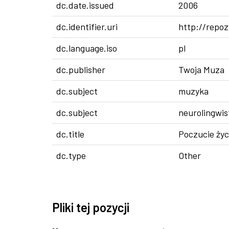
dc.date.issued
2006
dc.identifier.uri
http://repoz
dc.language.iso
pl
dc.publisher
Twoja Muza
dc.subject
muzyka
dc.subject
neurolingwi
dc.title
Poczucie życ
dc.type
Other
Pliki tej pozycji