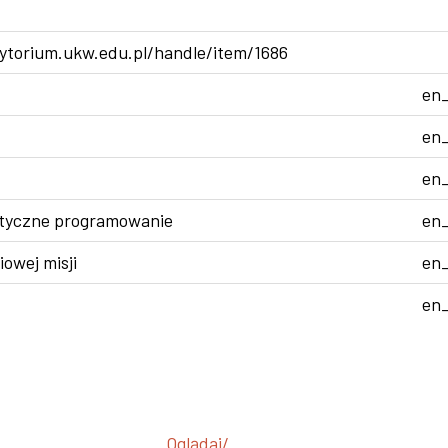
ytorium.ukw.edu.pl/handle/item/1686
en
en
en
styczne programowanie
en
iowej misji
en
en
Oglądaj/