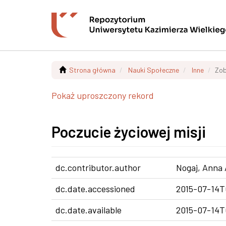
Strona główna
Nauki Społeczne
Inne
Zob
Pokaż uproszczony rekord
Poczucie życiowej misji
dc.contributor.author
Nogaj, Anna
dc.date.accessioned
2015-07-14T
dc.date.available
2015-07-14T