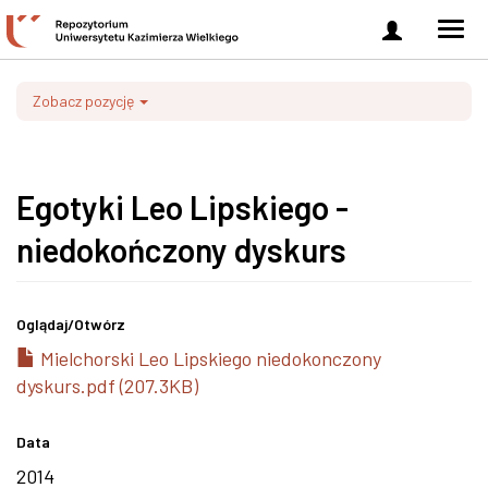
Zaloguj
Men
się
nawi
Zobacz pozycję
Egotyki Leo Lipskiego -
niedokończony dyskurs
Oglądaj/
Otwórz
Mielchorski Leo Lipskiego niedokonczony
dyskurs.pdf (207.3KB)
Data
2014