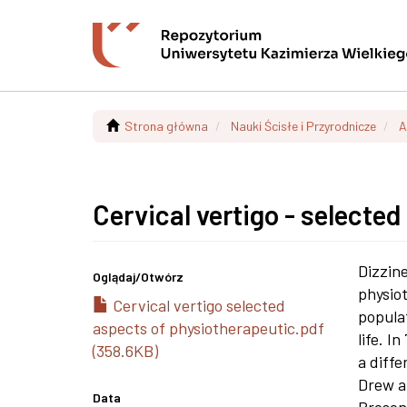
Strona główna
Nauki Ścisłe i Przyrodnicze
A
Cervical vertigo - selecte
Dizzin
Oglądaj/
Otwórz
physio
Cervical vertigo selected
popula
aspects of physiotherapeutic.pdf
life. I
(358.6KB)
a diffe
Drew a
Data