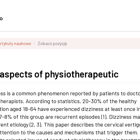
rtykuły naukowe
Zobacz pozycję
d aspects of physiotherapeutic
ess is a common phenomenon reported by patients to doct
therapists. According to statistics, 20-30% of the healthy
tion aged 18-64 have experienced dizziness at least once in
n 7-8% of this group are recurrent episodes (1). Dizziness m
rent etiology (2, 3). This paper describes the cervical vertig
ttention to the causes and mechanisms that trigger them.