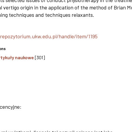
ts selected issues of conduct physiotherapy in the treatme
l vertigo origin in the application of the method of Brian Mu
hing techniques and techniques relaxants.
/repozytorium.ukw.edu.pl/handle/item/1195
ons
rtykuły naukowe
[301]
icencyjne: