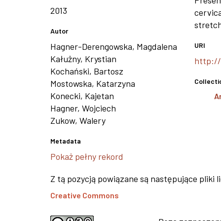
Presen
2013
cervica
stretc
Autor
Hagner-Derengowska, Magdalena
URI
Kałużny, Krystian
http:/
Kochański, Bartosz
Collecti
Mostowska, Katarzyna
Konecki, Kajetan
A
Hagner, Wojciech
Zukow, Walery
Metadata
Pokaż pełny rekord
Z tą pozycją powiązane są następujące pliki l
Creative Commons