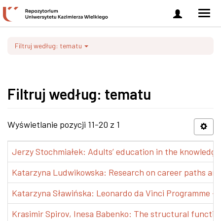
Zaloguj
Men
się
nawi
Filtruj według: tematu
Filtruj według: tematu
Wyświetlanie pozycji 11-20 z 1
Jerzy Stochmiałek: Adults’ education in the knowledge 
Katarzyna Ludwikowska: Research on career paths and pr
Katarzyna Sławińska: Leonardo da Vinci Programme – Tra
Krasimir Spirov, Inesa Babenko: The structural functio