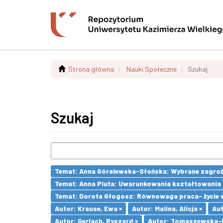
Strona główna
Nauki Społeczne
Szukaj
Szukaj
Temat: Anna Góralewska-Słońska: Wybrane zagroż
Temat: Anna Pluta: Uwarunkowania kształtowania
Temat: Dorota Głogosz: Równowaga praca- życie 
Autor: Krause, Ewa ×
Autor: Malina, Alicja ×
Aut
Autor: Gerlach, Ryszard ×
Autor: Tomaszewska-Li