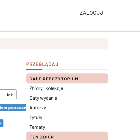
ZALOGUJ
PRZEGLĄDAJ
CAŁE REPOZYTORIUM
Zbiory i kolekcje
Idź
Daty wydania
Autorzy
ciem pozazawodowym a pracą ×
Tytuły
×
Tematy
TEN ZBIÓR