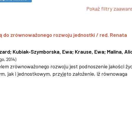
Pokaż filtry zaawa
ą do zrównoważonego rozwoju jednostki / red. Renata
szard
;
Kubiak-Szymborska, Ewa
;
Krause, Ewa
;
Malina, Ali
go
,
2014
)
 celem zrównoważonego rozwoju jest podnoszenie jakości życ
 jak i jednostkowym, przyjęto założenie, iż równowaga