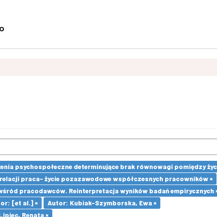
enia psychospołeczne determinujące brak równowagi pomiędzy ży
 relacji praca- życie pozazawodowe współczesnych pracowników ×
wśród pracodawców. Reinterpretacja wyników badań empirycznych 
or: [et al.] ×
Autor: Kubiak-Szymborska, Ewa ×
piec, Renata ×