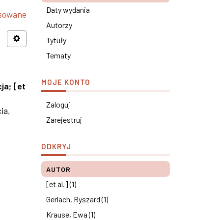
Daty wydania
nsowane
Autorzy
Tytuły
Tematy
MOJE KONTO
cja
;
[et
Zaloguj
ia,
Zarejestruj
ODKRYJ
AUTOR
[et al.] (1)
Gerlach, Ryszard (1)
Krause, Ewa (1)