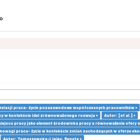
 relacji praca- życie pozazawodowe współczesnych pracowników ×
cy w kontekście idei zrównoważonego rozwoju ×
Autor: [et al.] ×
 miejscu pracy jako element środowiska pracy a równoważenie sfery
owagi praca- życie w kontekście zmian zachodzących w sferze ekon
Autor: Tomaszewska-Lipiec, Renata ×