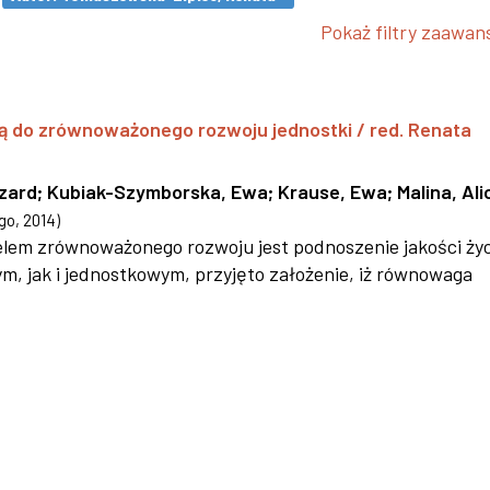
Pokaż filtry zaawa
ą do zrównoważonego rozwoju jednostki / red. Renata
szard
;
Kubiak-Szymborska, Ewa
;
Krause, Ewa
;
Malina, Ali
go
,
2014
)
 celem zrównoważonego rozwoju jest podnoszenie jakości życ
 jak i jednostkowym, przyjęto założenie, iż równowaga