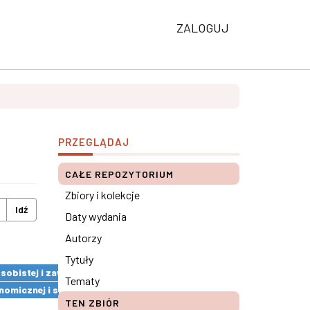
ZALOGUJ
PRZEGLĄDAJ
CAŁE REPOZYTORIUM
Zbiory i kolekcje
Idź
Daty wydania
Autorzy
Tytuły
 osobistej i zawodowej pracowników ×
Tematy
omicznej i społecznej ×
TEN ZBIÓR