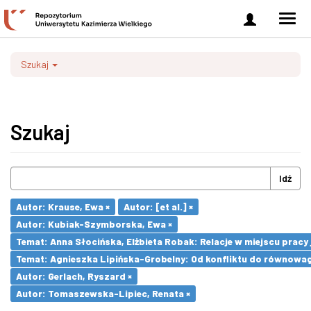
Zaloguj
Men
się
nawi
Szukaj
Szukaj
Idź
Autor: Krause, Ewa ×
Autor: [et al.] ×
Autor: Kubiak-Szymborska, Ewa ×
Temat: Anna Słocińska, Elżbieta Robak: Relacje w miejscu prac
Temat: Agnieszka Lipińska-Grobelny: Od konfliktu do równowa
Autor: Gerlach, Ryszard ×
Autor: Tomaszewska-Lipiec, Renata ×