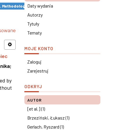
Daty wydania
s. Methodological remarks ×
Autorzy
Tytuły
nsowane
Tematy
MOJE KONTO
piec
Zaloguj
nika
;
Zarejestruj
ned by
ODKRYJ
ithout
AUTOR
[et al.] (1)
Brzeziński, Łukasz (1)
Gerlach, Ryszard (1)