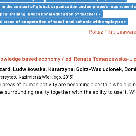
in the context of global, organization and employee’s requirement
cal training in vocational education of teachers ×
l areas of cooperation of vocational schools with employers ×
Pokaż filtry zaawa
 knowledge based economy / ed. Renata Tomaszewska-Li
szard
;
Ludwikowska, Katarzyna
;
Goltz-Wasiucionek, Domi
rsytetu Kazimierza Wielkiego
,
2013
)
areas of human activity are becoming a certain whole joi
e surrounding reality together with the ability to use it. W