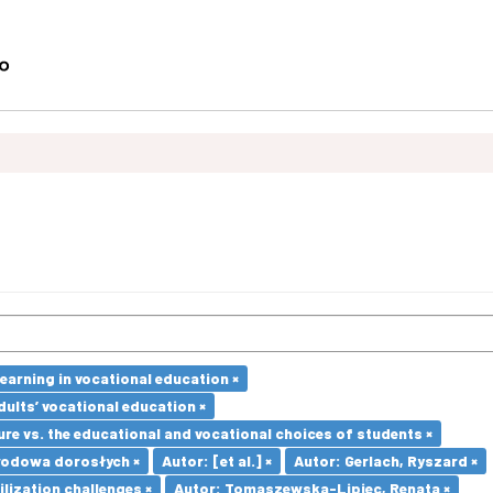
earning in vocational education ×
dults’ vocational education ×
re vs. the educational and vocational choices of students ×
wodowa dorosłych ×
Autor: [et al.] ×
Autor: Gerlach, Ryszard ×
ilization challenges ×
Autor: Tomaszewska-Lipiec, Renata ×