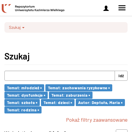
Zaloguj
Men
się
nawi
Szukaj
Szukaj
Idź
Temat: młodzież ×
Temat: zachowania ryzykowne ×
Temat: dysfunkcje ×
Temat: zaburzenia ×
Temat: szkoła ×
Temat: dzieci ×
Autor: Deptuła, Maria ×
Temat: rodzina ×
Pokaż filtry zaawansowane