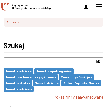
Zaloguj
Men
się
nawi
Szukaj
Szukaj
Idź
Temat: rodzice ×
Temat: zapobieganie ×
Temat: zachowania ryzykowne ×
Temat: dysfunkcje ×
Temat: szkoła ×
Temat: dzieci ×
Autor: Deptuła, Maria ×
Temat: rodzina ×
Pokaż filtry zaawansowane