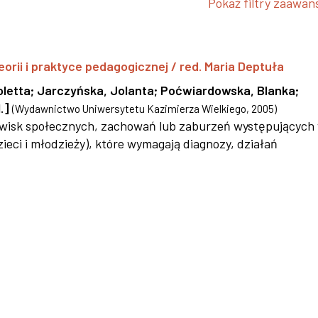
Pokaż filtry zaawa
eorii i praktyce pedagogicznej / red. Maria Deptuła
oletta
;
Jarczyńska, Jolanta
;
Poćwiardowska, Blanka
;
.]
(
Wydawnictwo Uniwersytetu Kazimierza Wielkiego
,
2005
)
jawisk społecznych, zachowań lub zaburzeń występujących
ieci i młodzieży), które wymagają diagnozy, działań