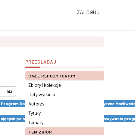
ZALOGUJ
PRZEGLĄDAJ
CAŁE REPOZYTORIUM
Zbiory i kolekcje
Idź
Daty wydania
Autorzy
: Program Domowych Detektywów i program Fantastyczne Możliwości.
Tytuły
ęgających po substancje psychoaktywne. Etapy opracowywania prog
Tematy
TEN ZBIÓR