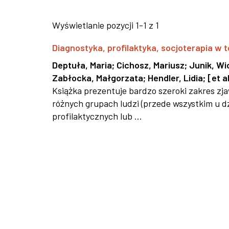
Wyświetlanie pozycji 1-1 z 1
Diagnostyka, profilaktyka, socjoterapia w t
Deptuła, Maria
;
Cichosz, Mariusz
;
Junik, Wi
Zabłocka, Małgorzata
;
Hendler, Lidia
;
[et al
Książka prezentuje bardzo szeroki zakres z
różnych grupach ludzi (przede wszystkim u dz
profilaktycznych lub ...