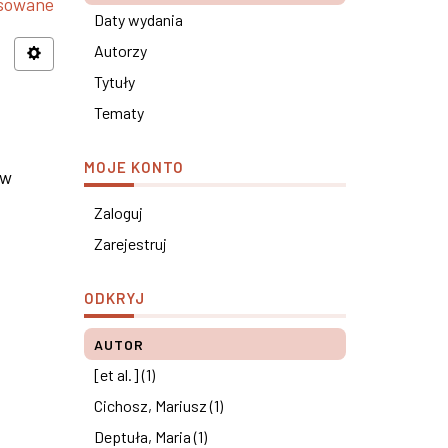
nsowane
Daty wydania
Autorzy
Tytuły
Tematy
MOJE KONTO
 w
Zaloguj
Zarejestruj
ODKRYJ
AUTOR
[et al.] (1)
Cichosz, Mariusz (1)
Deptuła, Maria (1)