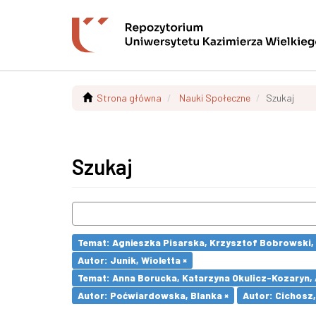
Strona główna
Nauki Społeczne
Szukaj
Szukaj
Temat: Agnieszka Pisarska, Krzysztof Bobrowski,
Autor: Junik, Wioletta ×
Temat: Anna Borucka, Katarzyna Okulicz-Kozaryn,
Autor: Poćwiardowska, Blanka ×
Autor: Cichosz,