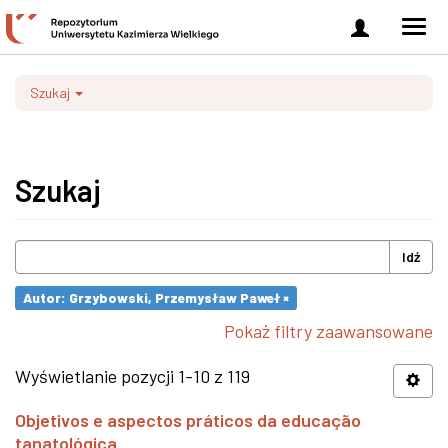
Zaloguj
Men
się
nawi
Szukaj
Szukaj
Idź
Autor: Grzybowski, Przemysław Paweł ×
Pokaż filtry zaawansowane
Wyświetlanie pozycji 1-10 z 119
Objetivos e aspectos práticos da educação
tanatológica