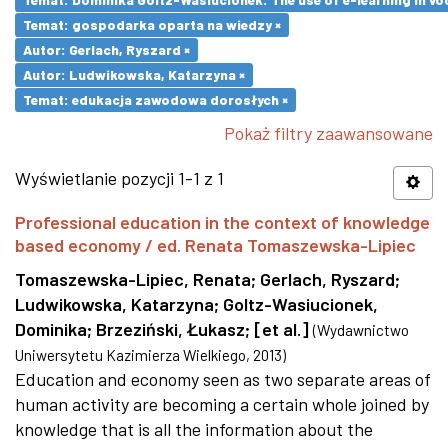
Temat: gospodarka oparta na wiedzy ×
Autor: Gerlach, Ryszard ×
Autor: Ludwikowska, Katarzyna ×
Temat: edukacja zawodowa dorosłych ×
Pokaż filtry zaawansowane
Wyświetlanie pozycji 1-1 z 1
Professional education in the context of knowledge
based economy / ed. Renata Tomaszewska-Lipiec
Tomaszewska-Lipiec, Renata
;
Gerlach, Ryszard
;
Ludwikowska, Katarzyna
;
Goltz-Wasiucionek,
Dominika
;
Brzeziński, Łukasz
;
[et al.]
(
Wydawnictwo
Uniwersytetu Kazimierza Wielkiego
,
2013
)
Education and economy seen as two separate areas of
human activity are becoming a certain whole joined by
knowledge that is all the information about the