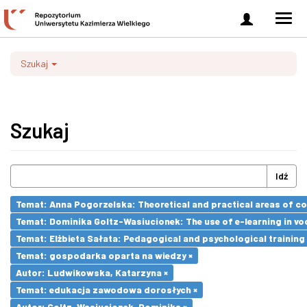
Zaloguj
Men
się
nawi
Szukaj
Szukaj
Idź
Temat: Anna Pogorzelska: Theoretical and practical areas of co
Temat: Dominika Goltz-Wasiucionek: The use of e-learning in vo
Temat: Elżbieta Sałata: Pedagogical and psychological training 
Temat: gospodarka oparta na wiedzy ×
Autor: Ludwikowska, Katarzyna ×
Temat: edukacja zawodowa dorosłych ×
Autor: Goltz-Wasiucionek, Dominika ×