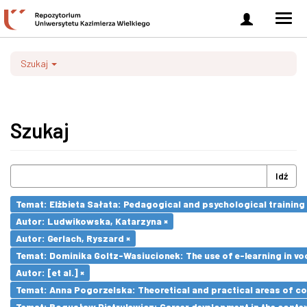
Zaloguj
Men
się
nawi
Szukaj
Szukaj
Idź
Temat: Elżbieta Sałata: Pedagogical and psychological training 
Autor: Ludwikowska, Katarzyna ×
Autor: Gerlach, Ryszard ×
Temat: Dominika Goltz-Wasiucionek: The use of e-learning in vo
Autor: [et al.] ×
Temat: Anna Pogorzelska: Theoretical and practical areas of co
Temat: Bogusław Pietrulewicz: Career development in the contex