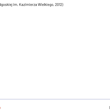
oskiej im. Kazimierza Wielkiego
,
2012
)
o