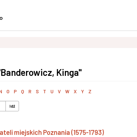
"Banderowicz, Kinga"
N
O
P
Q
R
S
T
U
V
W
X
Y
Z
Idź
eli miejskich Poznania (1575-1793)