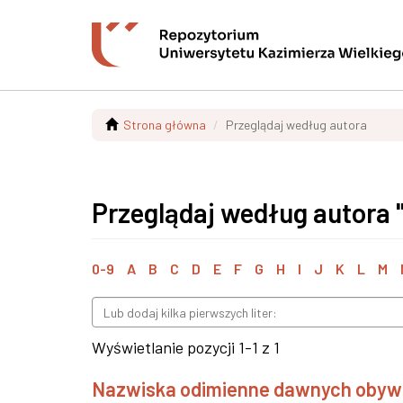
Strona główna
Przeglądaj według autora
Przeglądaj według autora 
0-9
A
B
C
D
E
F
G
H
I
J
K
L
M
Wyświetlanie pozycji 1-1 z 1
Nazwiska odimienne dawnych obywat