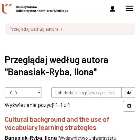
Zaloguj
Men
się
nawi
Przeglądaj według autora
Przeglądaj według autora
"Banasiak-Ryba, Ilona"
Idź
Wyświetlanie pozycji 1-1 z 1
Cultural background and the use of
vocabulary learning strategies
Banasiak-Ryba, Ilona
(
Wydawnictwo Uniwersytetu