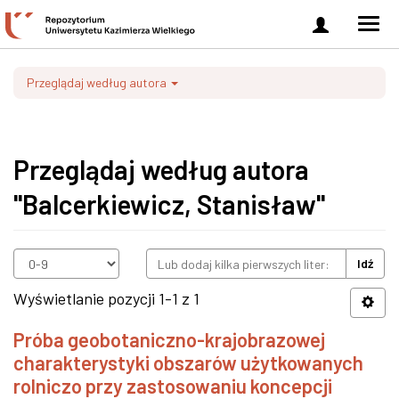
Zaloguj
Men
się
nawi
Przeglądaj według autora
Przeglądaj według autora
"Balcerkiewicz, Stanisław"
Idź
Wyświetlanie pozycji 1-1 z 1
Próba geobotaniczno-krajobrazowej
charakterystyki obszarów użytkowanych
rolniczo przy zastosowaniu koncepcji