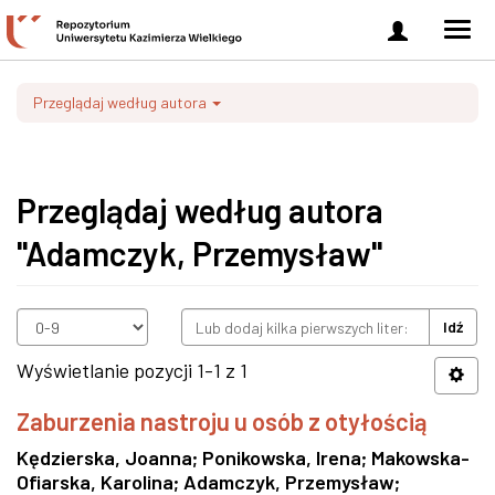
Zaloguj
Men
się
nawi
Przeglądaj według autora
Przeglądaj według autora
"Adamczyk, Przemysław"
Idź
Wyświetlanie pozycji 1-1 z 1
Zaburzenia nastroju u osób z otyłością
Kędzierska, Joanna
;
Ponikowska, Irena
;
Makowska-
Ofiarska, Karolina
;
Adamczyk, Przemysław
;